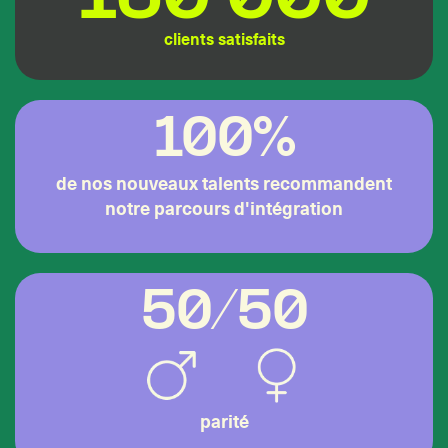
clients satisfaits
100%
de nos nouveaux talents recommandent
notre parcours d'intégration
50/50
parité