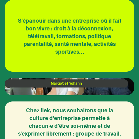
S'épanouir dans une entreprise où il fait
bon vivre : droit à la déconnexion,
télétravail, formations, politique
parentalité, santé mentale, activités
sportives…
Margot et Yohann
Chez ilek, nous souhaitons que la
culture d'entreprise permette à
chacun·e d'être soi-même et de
s'exprimer librement : groupe de travail,