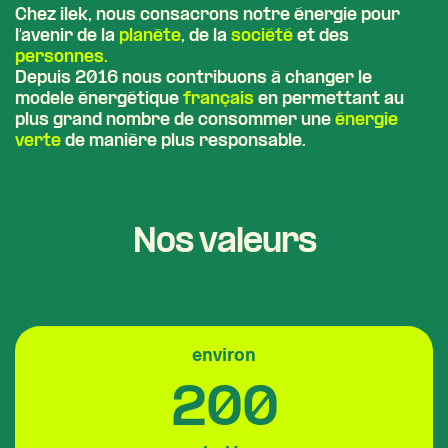
Chez ilek, nous consacrons notre énergie pour
l’avenir de la
planète
, de la
société
et des
personnes.
Depuis 2016 nous contribuons à changer le
modele énergétique
français
en permettant au
plus grand nombre de consommer une
énergie
verte
de manière plus responsable.
Nos valeurs
environ
200