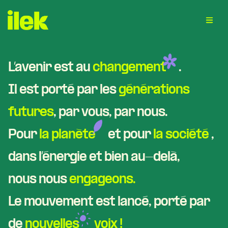
L’avenir est au
changement
.
Il est porté par les
générations
futures
, par vous, par nous.
Pour
la planète
et pour
la société
,
dans l’énergie et bien au-delà,
nous nous
engageons.
Le mouvement est lancé, porté par
de
nouvelles
voix !